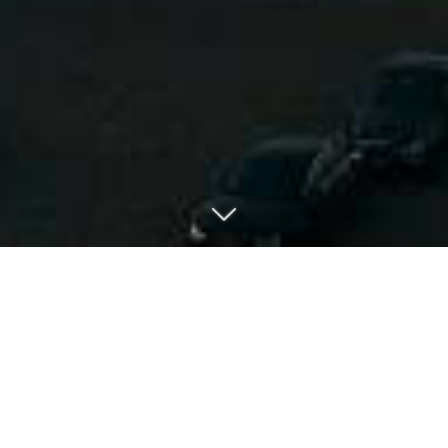
Herzlich Willkommen |
Chân trọng kính chào quý
khách
Seit über 30